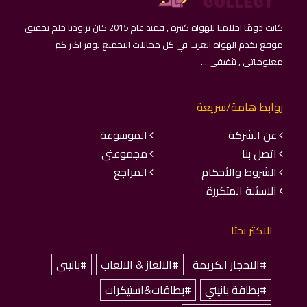
كانت دومًا احلامنا للهواة كبيرة , فمنذ عام 2015 كان يراودنا حلم تحقيق
موقع يخدم الهواة العرب في كل مجالات التجميع يوفر اكبر كم
معلوماتي , تثقيفي ...
روابط هامة/سريعة
عن الشركة
الموسوعة
اتصل بنا
مجموعتي
الشروط والأحكام
المراجع
الاسئلة المتكررة
الاكثر بحثا
#الاحجار الكريمة
#الالغاز & الالعاب
#بانيني
#بطاقة بانيني
#بطاقات&استيكرات