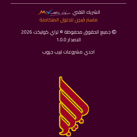
الشريك التقني
ماستر ﭬﻴﭽﻦ للحلول المتكاملة
جميع الحقوق محفوظة © تراي كوليكت 2026
الاصدار 1.0.0
احدي مشروعات لبيب جروب