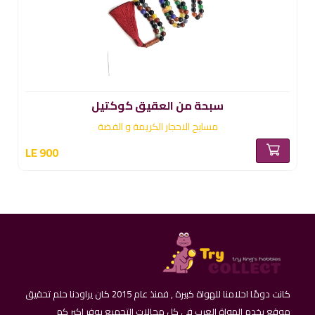
سبحة من العقيق كوكتيل
مسابح الاحجار الكريمة و الفضة
LE 900
كانت دومًا احلامنا للهواة كبيرة , فمنذ عام 2015 كان يراودنا حلم تحقيق
موقع يخدم الهواة العرب في كل مجالات التجميع يوفر اكبر كم