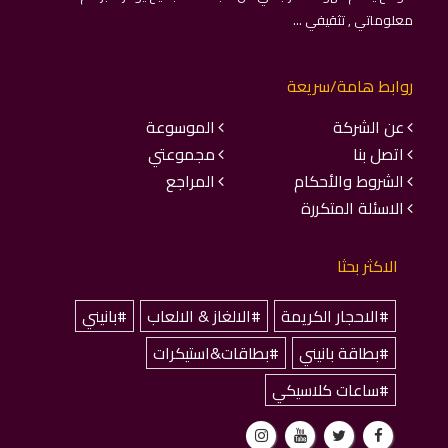
معلوماتي , تثقيفي ...
روابط هامة/سريعة
عن الشركة
الموسوعة
اتصل بنا
مجموعتي
الشروط والأحكام
المراجع
الاسئلة المتكررة
الاكثر بحثا
#الاحجار الكريمة
#الالغاز & الالعاب
#بانيني
#بطاقة بانيني
#بطاقات&استيكرات
#ساعات كلاسيكي