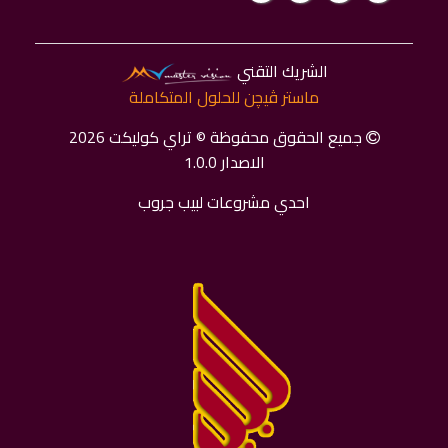
الشريك التقني
ماستر ﭬﻴﭽﻦ للحلول المتكاملة
جميع الحقوق محفوظة © تراي كوليكت 2026
الاصدار 1.0.0
احدي مشروعات لبيب جروب