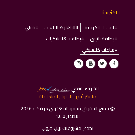
الاكثر بحثا
#الاحجار الكريمة
#الالغاز & الالعاب
#بانيني
#بطاقة بانيني
#بطاقات&استيكرات
#ساعات كلاسيكي
الشريك التقني
ماستر ﭬﻴﭽﻦ للحلول المتكاملة
جميع الحقوق محفوظة © تراي كوليكت 2026
الاصدار 1.0.0
احدي مشروعات لبيب جروب