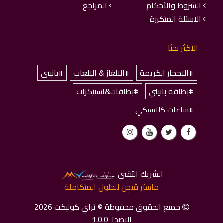
الشروط والأحكام
المراجع
الاسئلة المتكررة
الاكثر بحثا
#الاحجار الكريمة
#الالغاز & الالعاب
#بانيني
#بطاقة بانيني
#بطاقات&استيكرات
#ساعات كلاسيكي
الشريك التقني
ماستر ﭬﻴﭽﻦ للحلول المتكاملة
جميع الحقوق محفوظة © تراي كوليكت 2026
الاصدار 1.0.0