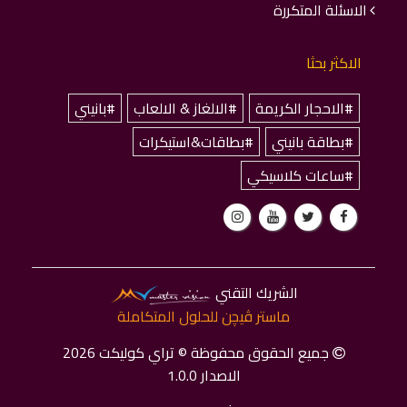
الاسئلة المتكررة
الاكثر بحثا
#الاحجار الكريمة
#الالغاز & الالعاب
#بانيني
#بطاقة بانيني
#بطاقات&استيكرات
#ساعات كلاسيكي
الشريك التقني
ماستر ﭬﻴﭽﻦ للحلول المتكاملة
جميع الحقوق محفوظة © تراي كوليكت 2026
الاصدار 1.0.0