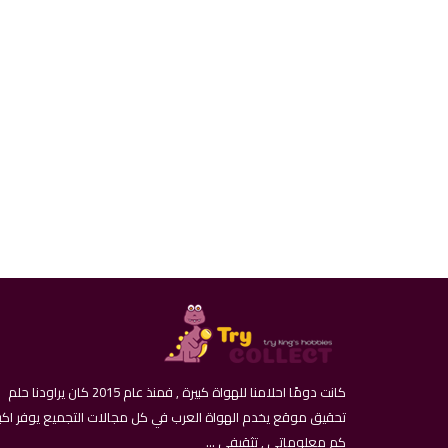
كانت دومًا احلامنا للهواة كبيرة , فمنذ عام 2015 كان يراودنا حلم
تحقيق موقع يخدم الهواة العرب في كل مجالات التجميع يوفر اكب
كم معلوماتي , تثقيفي ...