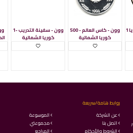
1 وون -عام الكلب - كوريا
500 وون - كاس العالم -
1وون - سفينة التدريب -
كوريا الشمالية
كوريا الشمالية
الط
روابط هامة/سريعة
عن الشركة
الموسوعة
اتصل بنا
مجموعتي
ر
الشروط والأحكام
المراجع