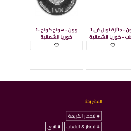
1 وون - جائزة نوبل في
1وون - هونج كونج -
½ وون - غو
ب - كوريا الشمالية
كوريا الشمالية
الاكثر بحثا
#الاحجار الكريمة
#الالغاز & الالعاب
#بانيني