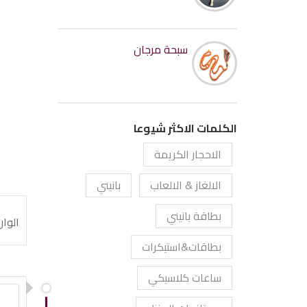
سبحة مرجان
الكلمات الاكثر شيوعا
الاحجار الكريمة
الالغاز & الالعاب
بانيني
بطاقة بانيني
الوان (هانغل: 원)، (بالإنجل
بطاقات&استيكرات
ساعات كلاسيكي