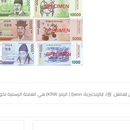
يزية: won)) ( الرمز: KRW) هي العملة الرسمية لكوريا الجنوبية.