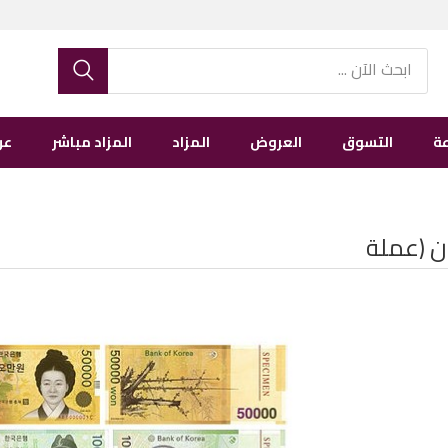
ة
التسوق
العروض
المزاد
المزاد مباشر
عن
ن (عملة