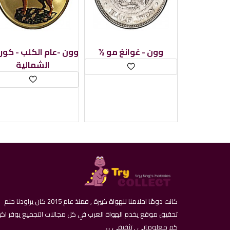
1وون - هونج كونج -
½ وون - غوانغ مو
لشمالية
الشمالية
كانت دومًا احلامنا للهواة كبيرة , فمنذ عام 2015 كان يراودنا حلم
تحقيق موقع يخدم الهواة العرب في كل مجالات التجميع يوفر اكب
كم معلوماتي , تثقيفي ...