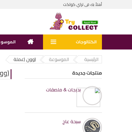
تراي كولكت
أهلاً بك فى
الكتالوجات
الموسوع
الرئيسية
الموسوعة
(وون (عملة
(وو
منتجات جديدة
بديجات & ملصقات
سبحة عاج