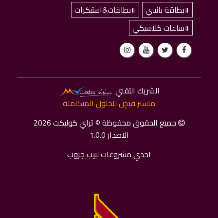
#بطاقة بانيني
#بطاقات&استيكرات
#ساعات كلاسيكي
الشريك التقني
ماستر ﭬﻴﭽﻦ للحلول المتكاملة
جميع الحقوق محفوظة © تراي كوليكت 2026
الاصدار 1.0.0
احدي مشروعات لبيب جروب