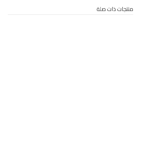
منتجات ذات صلة
Waldman ballpoint pen
Waldman ballpoint pen