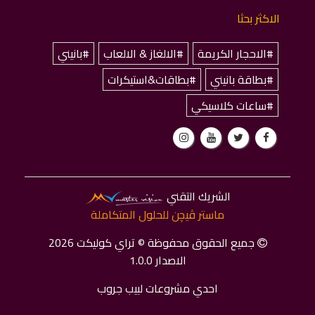
الاكثر بحثا
#الاحجار الكريمة
#الالغاز & الالعاب
#بانيني
#بطاقة بانيني
#بطاقات&استيكرات
#ساعات كلاسيكي
الشريك التقني
ماستر ﭬﻴﭽﻦ للحلول المتكاملة
جميع الحقوق محفوظة © تراي كوليكت 2026
الاصدار 1.0.0
احدي مشروعات لبيب جروب