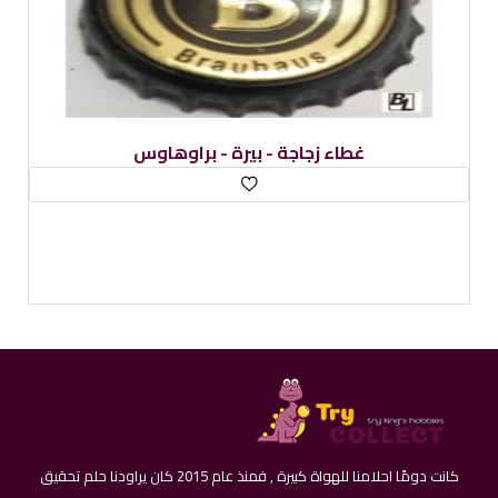
غطاء زجاجة - بيرة - براوهاوس
كانت دومًا احلامنا للهواة كبيرة , فمنذ عام 2015 كان يراودنا حلم تحقيق