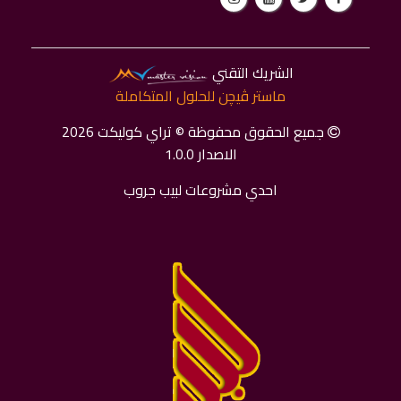
الشريك التقني
ماستر ﭬﻴﭽﻦ للحلول المتكاملة
جميع الحقوق محفوظة © تراي كوليكت 2026
الاصدار 1.0.0
احدي مشروعات لبيب جروب