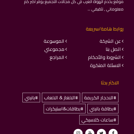
موقع يخدم الهواة العرب في كل مجالات التجميع يوفر اكبر كم
معلوماتي , تثقيفي ...
روابط هامة/سريعة
عن الشركة
الموسوعة
اتصل بنا
مجموعتي
الشروط والأحكام
المراجع
الاسئلة المتكررة
الاكثر بحثا
#الاحجار الكريمة
#الالغاز & الالعاب
#بانيني
#بطاقة بانيني
#بطاقات&استيكرات
#ساعات كلاسيكي