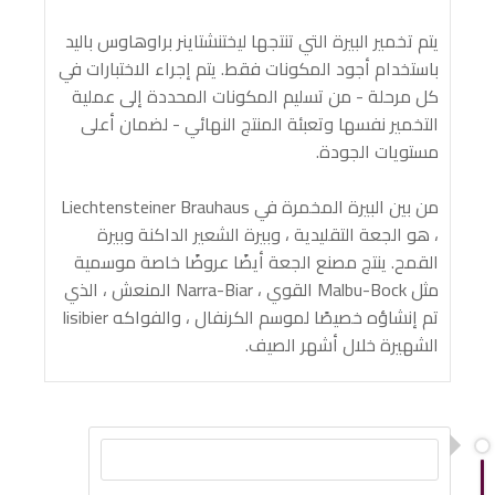
يتم تخمير البيرة التي تنتجها ليختنشتاينر براوهاوس باليد
باستخدام أجود المكونات فقط. يتم إجراء الاختبارات في
كل مرحلة - من تسليم المكونات المحددة إلى عملية
التخمير نفسها وتعبئة المنتج النهائي - لضمان أعلى
مستويات الجودة.
من بين البيرة المخمرة في Liechtensteiner Brauhaus
، هو الجعة التقليدية ، وبيرة الشعير الداكنة وبيرة
القمح. ينتج مصنع الجعة أيضًا عروضًا خاصة موسمية
مثل Malbu-Bock القوي ، Narra-Biar المنعش ، الذي
تم إنشاؤه خصيصًا لموسم الكرنفال ، والفواكه Iisibier
الشهيرة خلال أشهر الصيف.