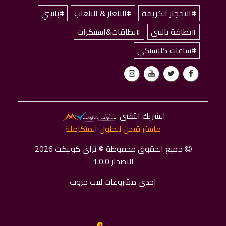
#الاحجار الكريمة
#الالغاز & الالعاب
#بانيني
#بطاقة بانيني
#بطاقات&استيكرات
#ساعات كلاسيكي
الشريك التقني
ماستر ﭬﻴﭽﻦ للحلول المتكاملة
جميع الحقوق محفوظة © تراي كوليكت 2026
الاصدار 1.0.0
احدي مشروعات لبيب جروب