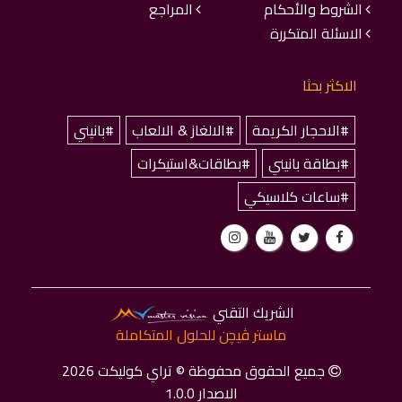
الشروط والأحكام
المراجع
الاسئلة المتكررة
الاكثر بحثا
#الاحجار الكريمة
#الالغاز & الالعاب
#بانيني
#بطاقة بانيني
#بطاقات&استيكرات
#ساعات كلاسيكي
الشريك التقني
ماستر ﭬﻴﭽﻦ للحلول المتكاملة
جميع الحقوق محفوظة © تراي كوليكت 2026
الاصدار 1.0.0