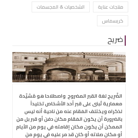
منتجات عناية
الشخصيات & المجسمات
كريسماس
ضريح
الضَّرِيح لغة القبر المضروح واصطلاحا هو مُشيَّدة
معمارية تُبنى على قبر أحد الأشخاص تخليداً
لذكراه ويختلف المَقام عنه من ناحية أنه ليس
بالضرورة أن يكون المَقام مكان دفن أو قبر بل من
الممكن أن يكون مكان إقامته في يوم من الأيام
أو مكان صلاته أو كان قد مر عليه في يوم من