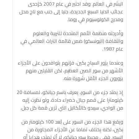
البشر في العالم. وقد اختير في عام 2007 كإحدى
عجائب الدنيا السبع الجديدة، جنبا إلى جنب مع تاج محل
ومدرج الكولوسيوم في روما.
وأدرجته منظمة الأمم المتحدة للتربية والعلوم
والثقافة (اليونسكو) ضمن قائمة التراث العالمي في
عام 1987.
وعندما يزور السياح بكين، فإنهم يتوافدون على الأجزاء
الأشهر من سور الصين العظيم، لكن القليلين منهم
يزورون الجزء الأقل شهرة منه.
إذ يمتد جزء من السور، يعرف باسم جيانكو، لمسافة 20
كيلومترا على قمم جبال خضراء حادة. ولو نظرت إليه
من الوادي، سيبدو كالأكاليل التي تزين قمة كل جبل.
ويقع هذا الجزء من السور على بُعد 100 كيلومتر من
بكين، لكنه يختلف تماما عن الأجزاء المجاورة من
السور. ففي محيط سور جيانكو، لا أثر لمتجر هدايا أو