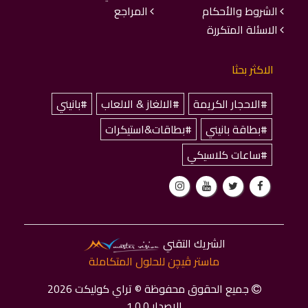
الشروط والأحكام
المراجع
الاسئلة المتكررة
الاكثر بحثا
#الاحجار الكريمة
#الالغاز & الالعاب
#بانيني
#بطاقة بانيني
#بطاقات&استيكرات
#ساعات كلاسيكي
الشريك التقني
ماستر ﭬﻴﭽﻦ للحلول المتكاملة
جميع الحقوق محفوظة © تراي كوليكت 2026
الاصدار 1.0.0