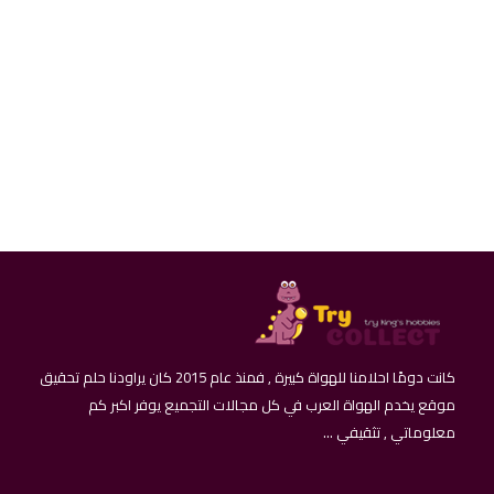
طابع بريدي - التنوع البيولوجي - اسماك الفراشة - اليمن
كانت دومًا احلامنا للهواة كبيرة , فمنذ عام 2015 كان يراودنا حلم تحقيق
موقع يخدم الهواة العرب في كل مجالات التجميع يوفر اكبر كم
معلوماتي , تثقيفي ...