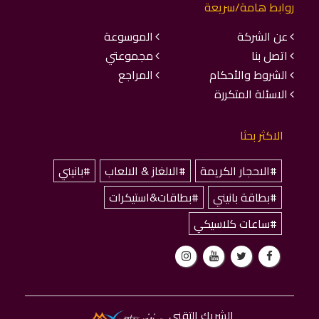
روابط هامة/سريعة
عن الشركة
الموسوعة
اتصل بنا
مجموعتي
الشروط والأحكام
المراجع
الاسئلة المتكررة
الاكثر بحثا
#الاحجار الكريمة
#الالغاز & الالعاب
#بانيني
#بطاقة بانيني
#بطاقات&استيكرات
#ساعات كلاسيكي
الشريك التقني