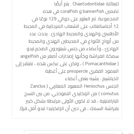
للعائلة Chaetodontidae . يتم أيضًا
تضمين bannerfish و coralfish في هذه
المجموعة. تم العثور على حوالي 129 نوعًا في
12 أجناسالغالب على الشعاب المرجانية في المحيط
الأطلسي والهندي والمحيط الهادئ . يحدث عدد
من أزواج الأنواع في المحيطين الهندي والمحيط
الهادئ ، وأعضاء من جنس شيتودون الضخم.تبدو
سمكة الفراشة وكأنها إصدارات أصغر من angelfish
( Pomacanthidae ) ، ولكن على عكس هذه ، تفتقر إلى
العمود الفقري preopercle على أغطية
الخياشيم . يشبه بعض أعضاء
الجنس Heniochus المعبود المغاربي ( Zanclus
cornutus ) من الزنكليدي النموذجي. من بين النسج
البارافليتية ، قد لا تكون الأولى مرتبطة بشكل كبير
بفراشة السمك ، في حين أن الزانكيليدا تبدو أقل قربًا.