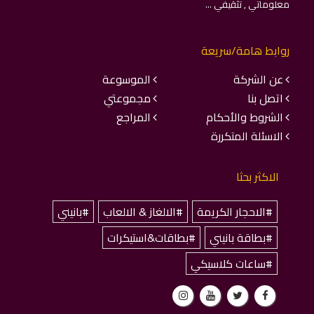
معلوماتي , تثقيفي ...
روابط هامة/سريعة
عن الشركة
الموسوعة
اتصل بنا
مجموعتي
الشروط والأحكام
المراجع
الاسئلة المتكررة
الاكثر بحثا
#الاحجار الكريمة
#الالغاز & الالعاب
#بانيني
#بطاقة بانيني
#بطاقات&استيكرات
#ساعات كلاسيكي