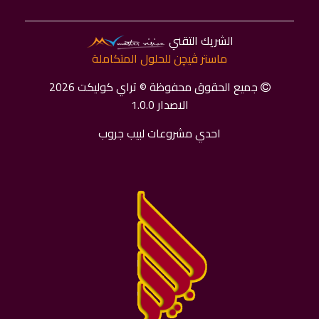
الشريك التقني
ماستر ﭬﻴﭽﻦ للحلول المتكاملة
جميع الحقوق محفوظة © تراي كوليكت 2026
الاصدار 1.0.0
احدي مشروعات لبيب جروب