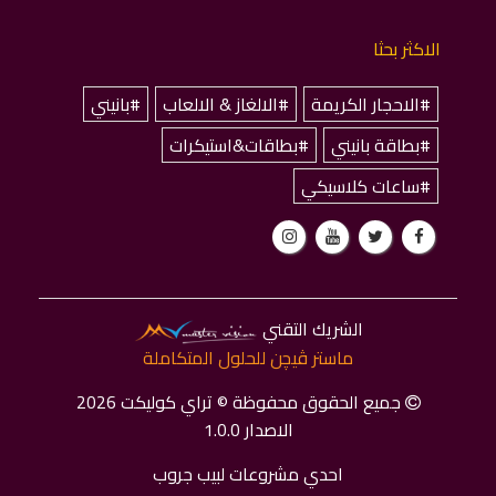
الاكثر بحثا
#الاحجار الكريمة
#الالغاز & الالعاب
#بانيني
#بطاقة بانيني
#بطاقات&استيكرات
#ساعات كلاسيكي
الشريك التقني
ماستر ﭬﻴﭽﻦ للحلول المتكاملة
جميع الحقوق محفوظة © تراي كوليكت 2026
الاصدار 1.0.0
احدي مشروعات لبيب جروب