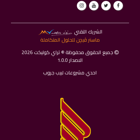
الشريك التقني
ماستر ﭬﻴﭽﻦ للحلول المتكاملة
جميع الحقوق محفوظة © تراي كوليكت 2026
الاصدار 1.0.0
احدي مشروعات لبيب جروب