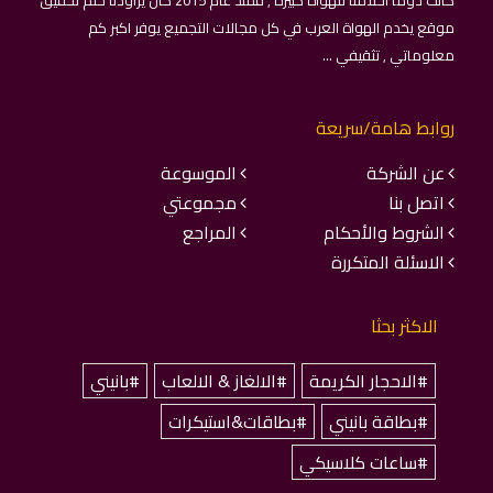
كانت دومًا احلامنا للهواة كبيرة , فمنذ عام 2015 كان يراودنا حلم تحقيق
موقع يخدم الهواة العرب في كل مجالات التجميع يوفر اكبر كم
معلوماتي , تثقيفي ...
روابط هامة/سريعة
عن الشركة
الموسوعة
اتصل بنا
مجموعتي
الشروط والأحكام
المراجع
الاسئلة المتكررة
الاكثر بحثا
#الاحجار الكريمة
#الالغاز & الالعاب
#بانيني
#بطاقة بانيني
#بطاقات&استيكرات
#ساعات كلاسيكي