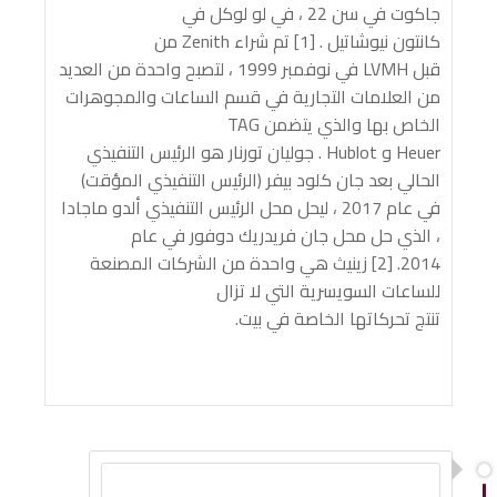
جاكوت في سن 22 ، في لو لوكل في
كانتون نيوشاتيل . [1] تم شراء Zenith من
قبل LVMH في نوفمبر 1999 ، لتصبح واحدة من العديد
من العلامات التجارية في قسم الساعات والمجوهرات
الخاص بها والذي يتضمن TAG
Heuer و Hublot . جوليان تورنار هو الرئيس التنفيذي
الحالي بعد جان كلود بيفر (الرئيس التنفيذي المؤقت)
في عام 2017 ، ليحل محل الرئيس التنفيذي ألدو ماجادا
، الذي حل محل جان فريدريك دوفور في عام
2014. [2] زينيث هي واحدة من الشركات المصنعة
للساعات السويسرية التي لا تزال
تنتج تحركاتها الخاصة في بيت.