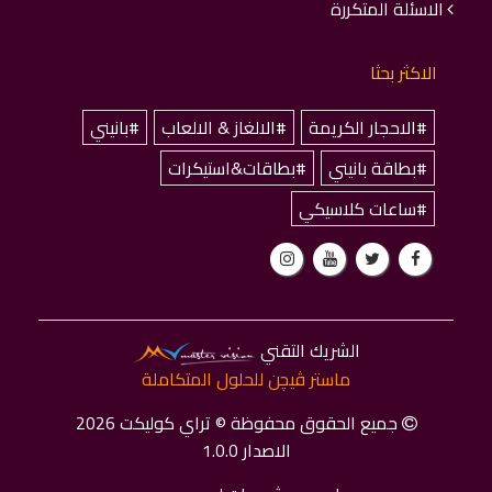
الاسئلة المتكررة
الاكثر بحثا
#الاحجار الكريمة
#الالغاز & الالعاب
#بانيني
#بطاقة بانيني
#بطاقات&استيكرات
#ساعات كلاسيكي
الشريك التقني
ماستر ﭬﻴﭽﻦ للحلول المتكاملة
جميع الحقوق محفوظة © تراي كوليكت 2026
الاصدار 1.0.0