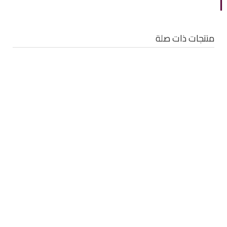
منتجات ذات صلة
25 ريال - خالد الثالث - الموناليزا - الشارقة