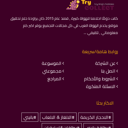
كانت دومًا احلامنا للهواة كبيرة , فمنذ عام 2015 كان يراودنا حلم تحقيق
موقع يخدم الهواة العرب في كل مجالات التجميع يوفر اكبر كم
معلوماتي , تثقيفي ...
روابط هامة/سريعة
عن الشركة
الموسوعة
اتصل بنا
مجموعتي
الشروط والأحكام
المراجع
الاسئلة المتكررة
الاكثر بحثا
#الاحجار الكريمة
#الالغاز & الالعاب
#بانيني
#بطاقة بانيني
#بطاقات&استيكرات