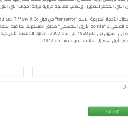
ن البني المحمر للتطهير ، ويتطلب معالجة حرارية لإزالة "حجاب" بني اللون
تم إعطاء الأحجار
قدمه إلى السوق في عام 1968. في عام 2002 ، ا
ر ، أول تغيير إلى قائمة المولد منذ عام 1912.
حفظ