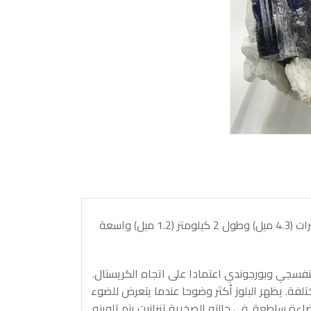
توجد تنزانيا فقط في تنزانيت، في منطقة تعدين صغيرة جدا (حوالي 7 كيلومترات (4.3 ميل) وطول 2 كيلومتر (1.2 ميل) واسعة
لبنفسجي وبورجوندي اعتمادا على اتجاه الكريستال.
فة. يظهر البلوز أكثر وضوحا عندما يتعرض للضوء
ءة ساطعة. في حالته الصخرية تنزانيت يتم تلوينه