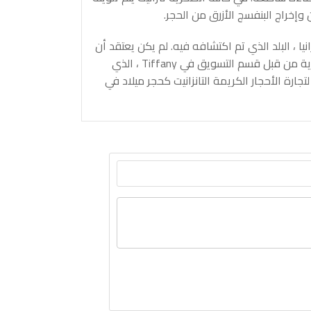
 وإخراج البنفسج الأزرق من الحجر.
 الكريمة الاسم "tanzanite" من قبل Tiffany & Co. بعد تنزانيا ، البلد الذي تم اكتشافه فيه. لم يكن يعتقد أن
الاسم العلمي لـ "zoisite الأزرق البنفسجي" صديق المستهلك بما فيه الكفاية من قبل قسم التسويق في Tiffany ، الذي
ختارت الجمعية الأمريكية لتجارة الأحجار الكريمة التانزانيت كحجر ميلاد في