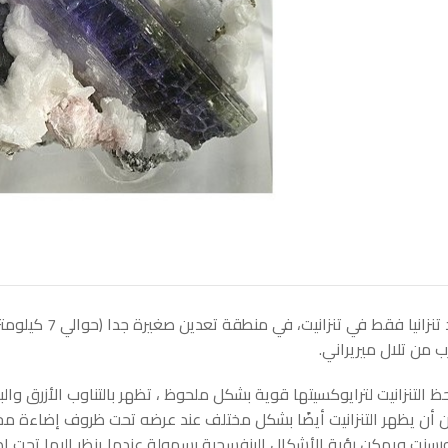
ب من تلال ميريراني.
ظ التنزانيت لترايوكسيتها قوية بشكل ملحوظ ، تظهر بالتناوب الأزرق وا
 أن يظهر التنزانيت أيضًا بشكل مختلف عند عرضه تحت ظروف إضاءة مختل
ورسنت ويمكن رؤية الأشكال البنفسجية بسهولة عندما ينظر إليها تحت إضا