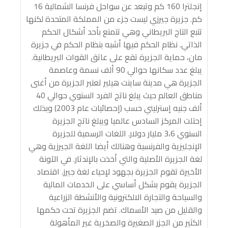
إنجلترا 160 كم وتبعد عن سواحل فرنسا الشمالية 16
كم. جزيرة جيرزي ليست جزء من المملكة المتحدة لكنها
تتبع التاج البريطاني وهي تتمتع بأحد أشكال الحكم
الذاتي. نظام الحكم فيها أشبه بنظام الحكم في جزيرة
مان، حماية الجزيرة تقع على عاتق القوات البريطانية.
يبلغ عدد سكانها حوالي 90 ألف نسمة وعاصمة
الجزيرة هي مدينة ساينت هيلير تعتبر الجزيرة من أغنى
مناطق العالم حيث يبلغ ناتج الفرد السنوي حوالي 40
ألف جنيه إسترليني حسب (إحصائيات عام 2003) وبذلك
إحتلت المركز السادس عالميا ويبلغ ناتج الجزيرة
السنوي 3،6 مليار دولار. اللغات الرسمية للجزيرة
الإنجليزية والفرنسية وهنالك أيضا اللغة الجيرزية وهي
لغة الجزيرة الأصلية والتي أخذت بالإندثار. في الآونة
الأخيرة تقوم الجزيرة بجهود لإحياء لغة جيرز. اقتصاد
الجزيرة يقوم بشكل أساسي على الخدمات المالية
والسياحة والتجارة الالكترونية والأنشطة الزراعية
والقليل من صيد الأسماك. تضم الجزيرة تحت حكمها
الكثير من الجزر الصغيرة والصخرية غير المأهولة