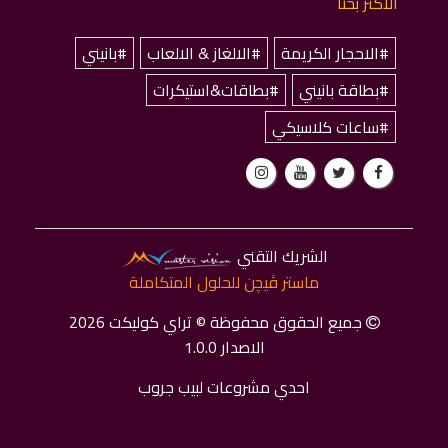
الاكثر بحثا
#الاحجار الكريمة
#الالغاز & الالعاب
#بانيني
#بطاقة بانيني
#بطاقات&استيكرات
#ساعات كلاسيكي
الشريك التقني
ماستر ﭬﻴﭽﻦ للحلول المتكاملة
جميع الحقوق محفوظة © تراي كوليكت 2026
الاصدار 1.0.0
احدي مشروعات لبيب جروب