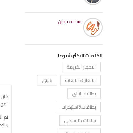
سبحة مرجان
الكلمات الاكثر شيوعا
الاحجار الكريمة
الالغاز & الالعاب
بانيني
بطاقة بانيني
"مهن
بطاقات&استيكرات
ثم ا
ساعات كلاسيكي
والع