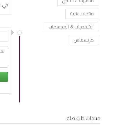
مستلزمات المنزل
في عام 2003 تم إلغاء معظم التراخيص 
منتجات عناية
الشخصيات & المجسمات
كريسماس
منتجات ذات صلة