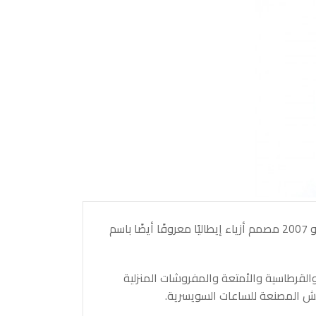
كان جيانفرانكو فيريه عاش في الفترة من 15 أغسطس 1944 الى 17 يونيو 2007 مصمم أزياء إيطاليًا معروفًا أيضًا باسم
القرطاسية والأمتعة والمفروشات المنزلية
ش المصنعة للساعات السويسرية.