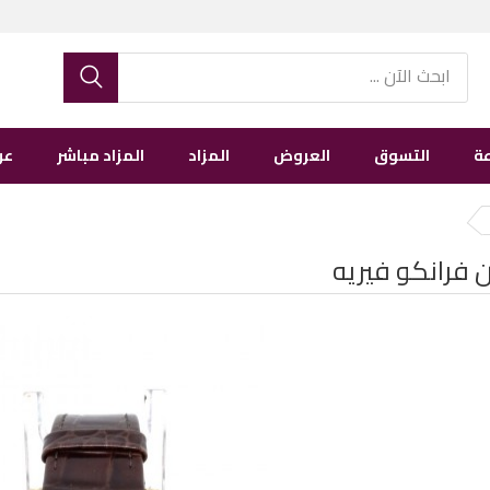
ة
التسوق
العروض
المزاد
المزاد مباشر
عن
ن فرانكو فيريه