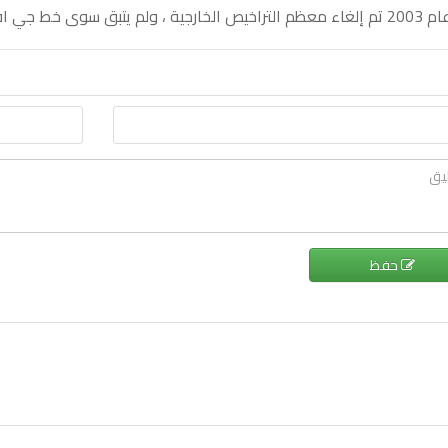
الخارجية ، ولم يتبق سوى خط جي اف
حفظ