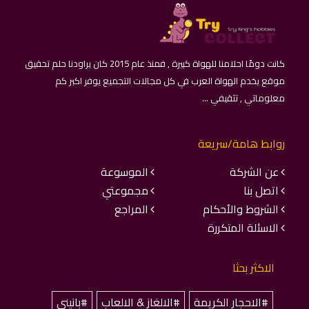
كانت دومًا احلامنا للهواة كبيرة , فمنذ عام 2015 كان يراودنا حلم تحقيق
موقع يخدم الهواة العرب في كل مجالات التجميع يوفر اكبر كم
معلوماتي , تثقيفي ...
روابط هامة/سريعة
عن الشركة
الموسوعة
اتصل بنا
مجموعتي
الشروط والأحكام
المراجع
الاسئلة المتكررة
الاكثر بحثا
#الاحجار الكريمة
#الالغاز & الالعاب
#بانيني