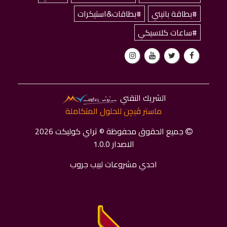
#بطاقة بانيني
#بطاقات&استيكرات
#ساعات كلاسيكي
الشريك التقني
ماستر ﭬﻴﭽﻦ للحلول المتكاملة
جميع الحقوق محفوظة © تراي كوليكت 2026
الاصدار 1.0.0
احدي مشروعات لبيب جروب