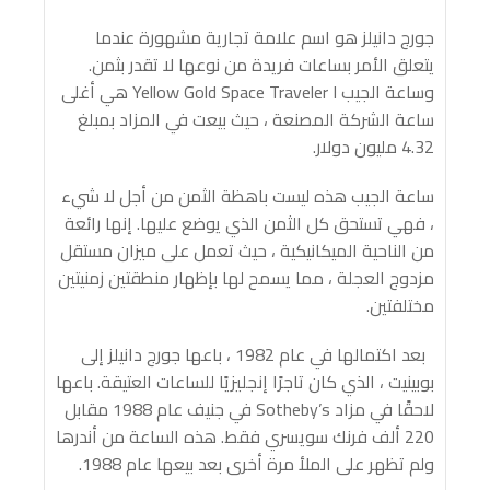
جورج دانيلز هو اسم علامة تجارية مشهورة عندما
يتعلق الأمر بساعات فريدة من نوعها لا تقدر بثمن.
وساعة الجيب Yellow Gold Space Traveler I هي أغلى
ساعة الشركة المصنعة ، حيث بيعت في المزاد بمبلغ
4.32 مليون دولار.
ساعة الجيب هذه ليست باهظة الثمن من أجل لا شيء
، فهي تستحق كل الثمن الذي يوضع عليها. إنها رائعة
من الناحية الميكانيكية ، حيث تعمل على ميزان مستقل
مزدوج العجلة ، مما يسمح لها بإظهار منطقتين زمنيتين
مختلفتين.
بعد اكتمالها في عام 1982 ، باعها جورج دانيلز إلى
بوبينيت ، الذي كان تاجرًا إنجليزيًا للساعات العتيقة. باعها
لاحقًا في مزاد Sotheby’s في جنيف عام 1988 مقابل
220 ألف فرنك سويسري فقط. هذه الساعة من أندرها
ولم تظهر على الملأ مرة أخرى بعد بيعها عام 1988.