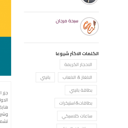
سبحة مرجان
الكلمات الاكثر شيوعا
الاحجار الكريمة
الالغاز & الالعاب
بانيني
بطاقة بانيني
جزر ا
بطاقات&استيكرات
هايت
وشرق 
ساعات كلاسيكي
تشمل مساح