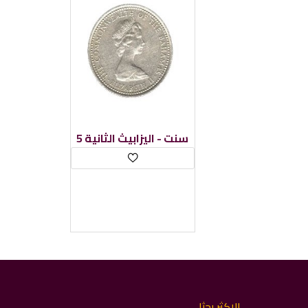
5 سنت - اليزابيث الثانية
الاكثر بحثا