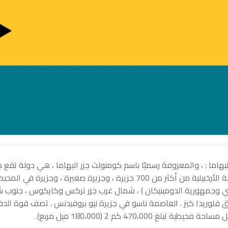
لبهاما : ، والمعروفة رسميًا باسم كومنولث جزر البهاما ، هي دولة تقع ضم
الدولة الأرخبيلية من أكثر من 700 جزيرة ، وجزيرة صغيرة 
ي وجمهورية الدومينيكان ) ، شمال غرب جزر تركس وكايكوس ، جنوب شرق و
فلوريدا كيز . العاصمة ناسو في جزيرة نيو بروفيدنس . تصف قوة الدفاع ا
ة محيطية تبلغ 470،000 كم 2 (180،000 ميل مربع).