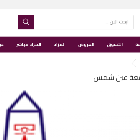
ة
التسوق
العروض
المزاد
المزاد مباشر
عن
عة عين شمس