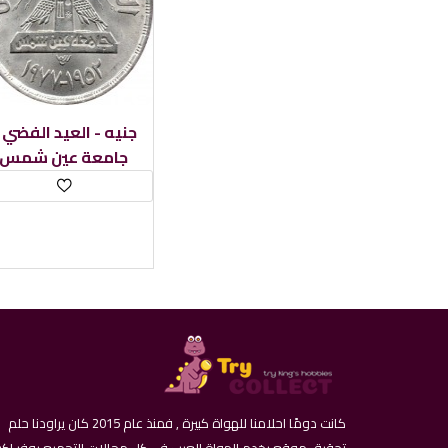
1 جن
جامعة عين شمس
كانت دومًا احلامنا للهواة كبيرة , فمنذ عام 2015 كان يراودنا حلم