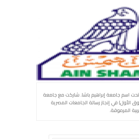
معة عين شمس هي ثالث أقدم جامعة مصرية، تأسست في يوليو 1950 تحت اسم جامعة إبراهيم باشا. شاركت مع جامعة
وق الأول) في إنجاز رسالة الجامعات المصرية
ربية المرموقة.