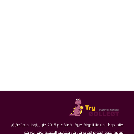
غطاء زجاجة - بيرة - بوريس كرافت بيرة
كانت دومًا احلامنا للهواة كبيرة , فمنذ عام 2015 كان يراودنا حلم تحقيق
موقع يخدم الهواة العرب في كل مجالات التجميع يوفر اكبر كم