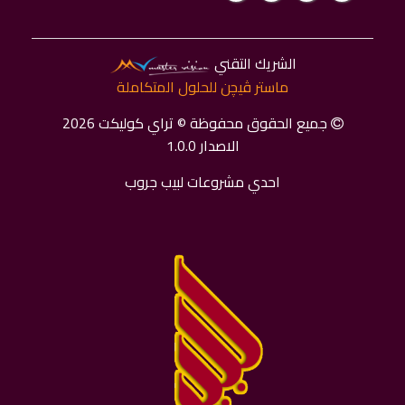
الشريك التقني
ماستر ﭬﻴﭽﻦ للحلول المتكاملة
جميع الحقوق محفوظة © تراي كوليكت 2026
الاصدار 1.0.0
احدي مشروعات لبيب جروب