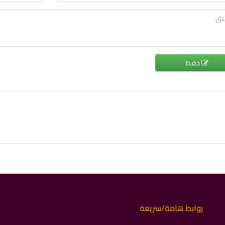
حفظ
روابط هامة/سريعة