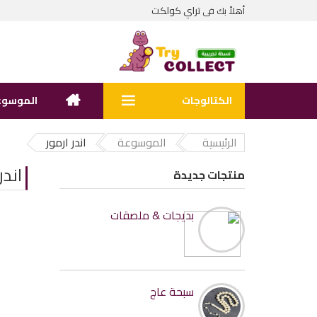
تراي كولكت
أهلاً بك فى
الكتالوجات
الموسوع
الرئيسية
الموسوعة
اندر ارمور
اندر
منتجات جديدة
بديجات & ملصقات
سبحة عاج