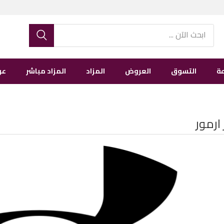
ة
التسوق
العروض
المزاد
المزاد مباشر
عن
 ارمور