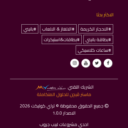
الاكثر بحثا
#الاحجار الكريمة
#الالغاز & الالعاب
#بانيني
#بطاقة بانيني
#بطاقات&استيكرات
#ساعات كلاسيكي
الشريك التقني
ماستر ﭬﻴﭽﻦ للحلول المتكاملة
جميع الحقوق محفوظة © تراي كوليكت 2026
الاصدار 1.0.0
احدي مشروعات لبيب جروب