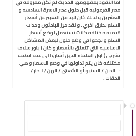
اما النقود بمفهومها الحديث لم تكن معروفه في
مصر الفرعونيه قبل حلول عصر الاسرة السادسه و
العشرين و لذلك كان لابد من التعبير عن أسعار
السلع بطرق اخري . و لقد ميز الباحثون وحدات
قيميه مختلفه كانت تستعمل لوضع أسعار
السلع و نجحوا في وضع حلول لبعض المشاكل
الاساسيه التي تتعلق بالأسعار و كان ( ياور سلاف
تشرنى ) اول العلماء الذين أشاروا الي عدة انظمه
مختلفه كان يتم تداولها في وضع الاسعار و هي
:- الدبن / السنيو أو الشعتى / الهن / الخار /
الحقات .