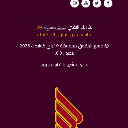
الشريك التقني
ماستر ﭬﻴﭽﻦ للحلول المتكاملة
جميع الحقوق محفوظة © تراي كوليكت 2026
الاصدار 1.0.0
احدي مشروعات لبيب جروب