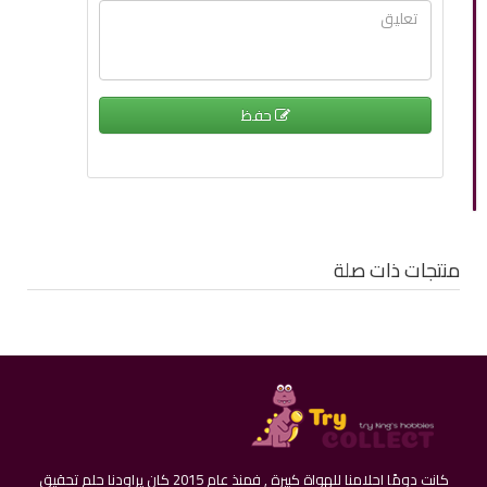
حفظ
منتجات ذات صلة
كانت دومًا احلامنا للهواة كبيرة , فمنذ عام 2015 كان يراودنا حلم تحقيق