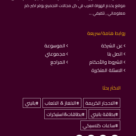
موقع يخدم الهواة العرب في كل مجالات التجميع يوفر اكبر كم
معلوماتي , تثقيفي ...
روابط هامة/سريعة
عن الشركة
الموسوعة
اتصل بنا
مجموعتي
الشروط والأحكام
المراجع
الاسئلة المتكررة
الاكثر بحثا
#الاحجار الكريمة
#الالغاز & الالعاب
#بانيني
#بطاقة بانيني
#بطاقات&استيكرات
#ساعات كلاسيكي