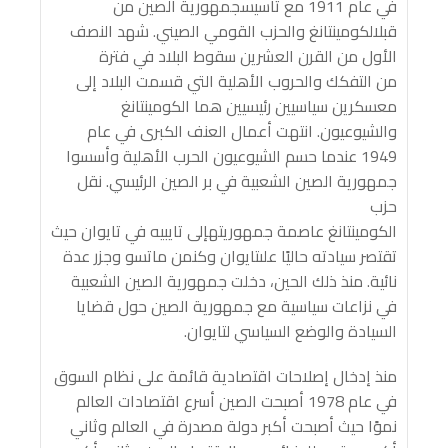
في عام 1911 مع تأسيسجمهورية الصين من
قبلالكومينتانغ والحزب القومي الصيني. شهد النصف
الأول من القرن العشرين سقوط البلاد في فترة
من التفكك والحروب الأهلية التي قسمت البلاد إلى
معسكرين سياسيين رئيسيين هما الكومينتانغ
والشيوعيون. انتهت أعمال العنف الكبرى في عام
1949 عندما حسم الشيوعيون الحرب الأهلية وأسسوا
جمهورية الصين الشعبية في بر الصين الرئيسي. نقل
حزب
الكومينتانغ عاصمة جمهوريتهإلى تايبيه في تايوان حيث
تقتصر سيادته حاليًا علىتايوان وكنمن ماتسو وجزر عدة
نائية. منذ ذلك الحين، دخلت جمهورية الصين الشعبية
في نزاعات سياسية مع جمهورية الصين حول قضايا
السيادة والوضع السياسي لتايوان.
منذ إدخال إصلاحات اقتصادية قائمة على نظام السوق
في عام 1978 أصبحت الصين أسرع اقتصادات العالم
نموًا حيث أصبحت أكبر دولة مصدرة في العالم وثاني