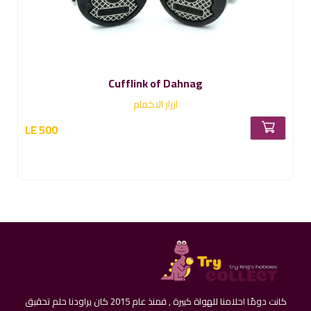
DICI CUFFLINK
ازرار الاكمام
LE 400
كانت دومًا احلامنا للهواة كبيرة , فمنذ عام 2015 كان يراودنا حلم تحقيق