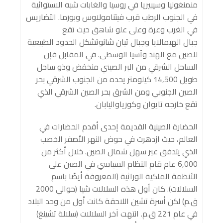
منمنغوليا وسيبيريا في روسيا والغابات شبه الاستوائية
في الجنوب الرطب قرب فيتنامولاوس وبورما. التضاريس
في الغرب وعرة وعلى علو شاهق حيث تقع
جبال الهيمالايا وجبال تيان شانوتشكل الحدود الطبيعية
للصين مع الهند وآسيا الوسطى. في المقابل فإن
الساحل الشرقي من البر الصيني منخفض وذو ساحل
طويل 14,500 كيلومتر يحده من الجنوب الشرقي بحر
الصين الجنوبي ومن الشرق بحر الصين الشرقي الذي
تقع خارجه تايوان وكورياواليابان.
الحضارة الصينية القديمة إحدى أقدم الحضارات في
العالم، حيث ازدهرت في حوض النهر الأصفر الخصب
الذي يتدفق عبر سهل شمال الصين. خلال أكثر من
6,000 عام قام النظام السياسي في الصين على
الأنظمة الملكية الوراثية (المعروفة أيضًا باسم
السلالات). كان أول هذه السلالات شيا (حوالي 2000
ق.م) لكن أسرة تشين اللاحقة كانت أول من وحد البلاد
في عام 221 ق.م. انتهت آخر السلالات (سلالة تشينغ)