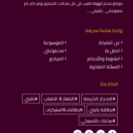
موقع يخدم الهواة العرب في كل مجالات التجميع يوفر اكبر كم
معلوماتي , تثقيفي ...
روابط هامة/سريعة
عن الشركة
الموسوعة
اتصل بنا
مجموعتي
الشروط والأحكام
المراجع
الاسئلة المتكررة
الاكثر بحثا
#الاحجار الكريمة
#الالغاز & الالعاب
#بانيني
#بطاقة بانيني
#بطاقات&استيكرات
#ساعات كلاسيكي