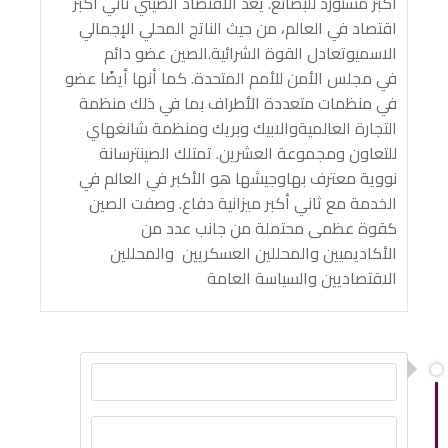
أكبر مستورد للبضائع. يعد الاقتصاد الصيني ثاني أكبر
اقتصاد في العالم، من حيث الناتج المحلي الإجمالي
الاسميوتعادل القوة الشرائية.الصين عضو دائم
في مجلس الأمن للأمم المتحدة. كما أنها أيضًا عضو
في منظمات متعددة الأطراف بما في ذلك منظمة
التجارة العالميةوالابيك وبريك ومنظمة شانغهاي
للتعاون ومجموعة العشرين. تمتلك الصينترسانة
نووية معترف بهاوجيشها هو الأكبر في العالم في
الخدمة مع ثاني أكبر ميزانية دفاع. وصفت الصين
كقوة عظمى محتملة من جانب عدد من
الأكاديميين والمحللين العسكريين والمحللين
الاقتصاديين والسياسة العامة