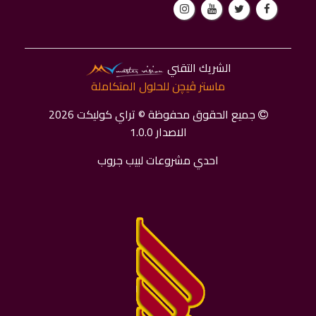
الشريك التقني
ماستر ﭬﻴﭽﻦ للحلول المتكاملة
جميع الحقوق محفوظة © تراي كوليكت 2026
الاصدار 1.0.0
احدي مشروعات لبيب جروب