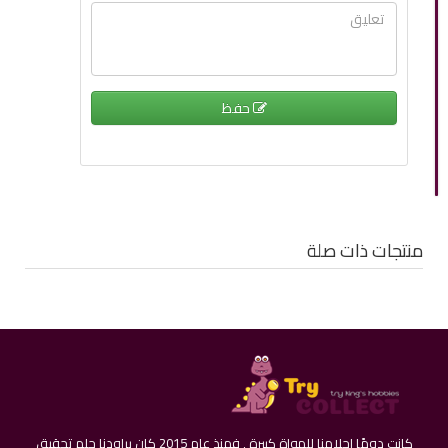
حفظ
منتجات ذات صلة
كانت دومًا احلامنا للهواة كبيرة , فمنذ عام 2015 كان يراودنا حلم تحقيق