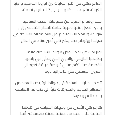
العالم وهي من اهم البوابات بين اوروبا الشرقية واوربا
الغربية، يبلغ عدد سكانها حوالي 1.3 مليون نسمة،
تضم روتردام العديد من مقومات الجذب السياحية
والتي تجعل منها وجهة هامة للسياح القادمين إلى
هولندا، ويعد ميناء روتردام من اهم معالم السياحة في
هولندا روتردام حيث يعتبر ثاني أكبر ميناء في العال
اوتريخت من اجمل مدن هولندا السياحية وتتميز
بطابعها التاريخي والديني الذي يتجلّى في بلدتها
القديمة حيث تضم مباني تاريخية عريقة تعود الى
القرون الوسطى مثل كاتدرائية دوم
تتضمن خيارات السياحة في هولندا اوتريخت العديد من
المعالم الحديثة والمنتزهات جنباً الى جنب مع المتاحف
والمطاعم وغيرها
هارلم هي الأخرى من وجهات السياحة في هولندا
الهامة على الرغم من كونها مدينة صغيرة غير أنها