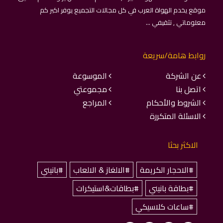
موقع يخدم الهواة العرب في كل مجالات التجميع يوفر اكبر كم
معلوماتي , تثقيفي ...
روابط هامة/سريعة
عن الشركة
الموسوعة
اتصل بنا
مجموعتي
الشروط والأحكام
المراجع
الاسئلة المتكررة
الاكثر بحثا
#الاحجار الكريمة
#الالغاز & الالعاب
#بانيني
#بطاقة بانيني
#بطاقات&استيكرات
#ساعات كلاسيكي