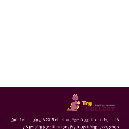
100 فرنك الذكري العاشرة لاستقلال تشاد - روبرت
كينيدي
كانت دومًا احلامنا للهواة كبيرة , فمنذ عام 2015 كان يراودنا حلم تحقيق
موقع يخدم الهواة العرب في كل مجالات التجميع يوفر اكبر كم