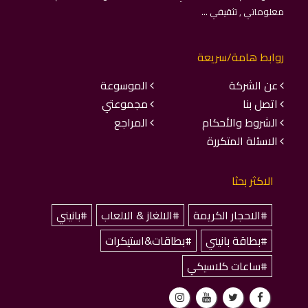
معلوماتي , تثقيفي ...
روابط هامة/سريعة
عن الشركة
الموسوعة
اتصل بنا
مجموعتي
الشروط والأحكام
المراجع
الاسئلة المتكررة
الاكثر بحثا
#الاحجار الكريمة
#الالغاز & الالعاب
#بانيني
#بطاقة بانيني
#بطاقات&استيكرات
#ساعات كلاسيكي