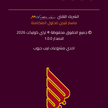
الشريك التقني
ماستر ﭬﻴﭽﻦ للحلول المتكاملة
جميع الحقوق محفوظة © تراي كوليكت 2026
الاصدار 1.0.0
احدي مشروعات لبيب جروب