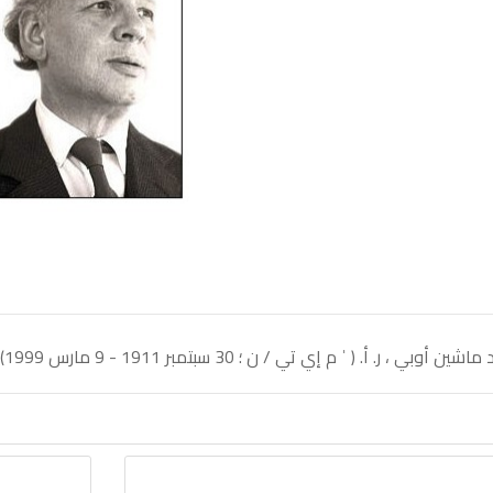
أوبي ، ر. أ. ( ˈ م إي تي / ن ؛ 30 سبتمبر 1911 - 9 مارس 1999) كان فنانا بريطانيا ، ونحات ، ومصمم عملة وختم.