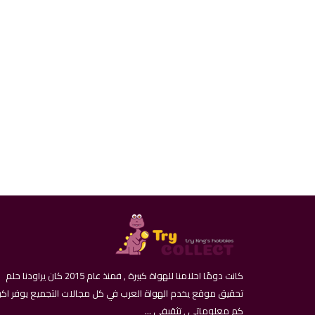
كانت دومًا احلامنا للهواة كبيرة , فمنذ عام 2015 كان يراودنا حلم
تحقيق موقع يخدم الهواة العرب في كل مجالات التجميع يوفر اكب
كم معلوماتي , تثقيفي ...