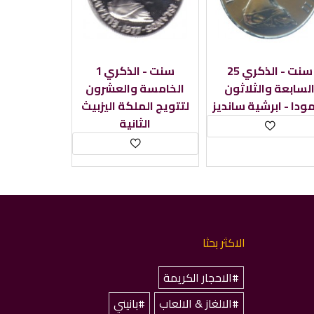
25 سنت - الذكري
1 سنت - الذكري
لسابعة والثلاثون
الخامسة والعشرون
مودا - ابرشية سانديز
لتتويج الملكة اليزبيث
الثانية
الاكثر بحثا
#الاحجار الكريمة
#الالغاز & الالعاب
#بانيني