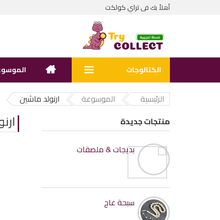
تراي كولكت
أهلاً بك فى
الكتالوجات
الموسوع
الرئيسية
الموسوعة
ارنولد ماشين
ارن
منتجات جديدة
بديجات & ملصقات
سبحة عاج