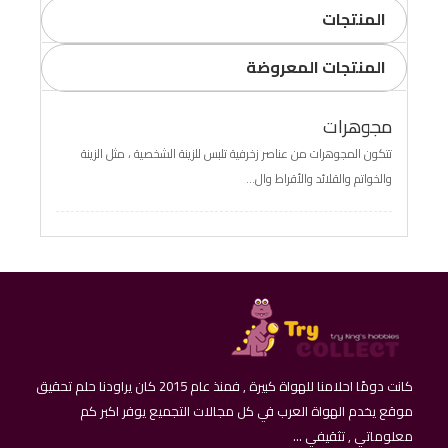
المنتجات
المنتجات المعروضة
مجوهرات
تتكون المجوهرات من عناصر زخرفية تلبس للزينة الشخصية ، مثل الزينة
والخواتم والقلائد والأقراط وال...
كانت دومًا احلامنا للهواة كبيرة , فمنذ عام 2015 كان يراودنا حلم تحقيق
موقع يخدم الهواة العرب في كل مجالات التجميع يوفر اكبر كم
معلوماتي , تثقيفي ...