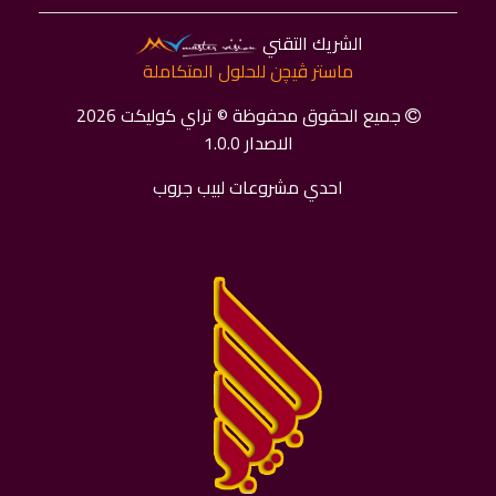
الشريك التقني
ماستر ﭬﻴﭽﻦ للحلول المتكاملة
جميع الحقوق محفوظة © تراي كوليكت 2026
الاصدار 1.0.0
احدي مشروعات لبيب جروب