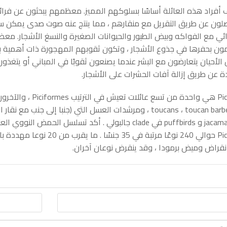
ف أفراد هذه العائلة أساسًا بسلوكهم المميز. معظمهم يبحثون عن فرائ
صلون عن طريق التقريل مع منقارهم ، مما ينتج عنه صوت صدى يمكن س
ائي مع الفواكه وبيض الطيور والحيوانات الصغيرة والنسغ الأشجار.
ون بحفرها في جذوع الأشجار ، وتكون ثقوبهم المهجورة ذات أهمية با
الأحيان يتعارضون مع البشر عندما يصنعون ثقوبًا في المباني أو يتغذ
ة عن طريق إزالة آفات الحشرات على الأشجار.
و jacamars و puffbirds في clade جالبولي . أكد تسلسل 
Picidae حوالي 240 نوعًا مرت
نقراض وميض برمودا ، وقد ينقرض نوعان آخران.