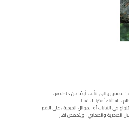
نقار الخشب هي جزء من عائلة Picidae ، وهي مجموعة من الطيور القريبة من عصفور والتي تتألف أيضًا من piculets ،
 العالم ، باستثناء أستراليا ، غينيا
واع في الغابات أو الموائل الحرجية ، على الرغم
لال الصخرية والصحاري ، ويتخصص نقار