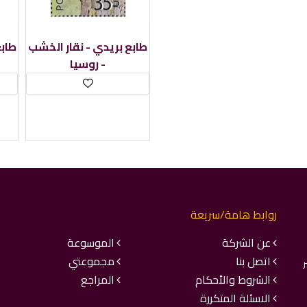
طابع بريدي - نقار الخشب
طابع
- روسيا
روابط هامة/سريعة
عن الشركة
الموسوعة
اتصل بنا
مجموعتي
ر
الشروط والأحكام
المراجع
الاسئلة المتكررة