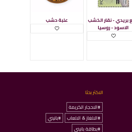
 بريدي - نقار الخشب
علبة حشب
الاسود - روسيا
الاكثر بحثا
#الاحجار الكريمة
#الالغاز & الالعاب
#بانيني
#بطاقة بانيني