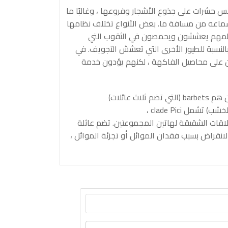
س حشرات على جذوع الأشجار وفروعها ، وغالبًا ما
ماعه من مسافة ما. بعض الأنواع تختلف نظامها
 معظمهم يعششون ويحمصون في الثقوب التي
لنسبة للطيور الأخرى التي تعشش التجويف. في
ون على محاصيل الفاكهة ، لكنهم يؤدون خدمة
Picidae هي واحدة من تسع عائلات تعيش في الترتيب Piciformes ، والآخرون هم barbets (التي تضم ثلاث عائلات)
، toucans ، toucan barbets ، ومرشدات العسل التي (جنبا إلى جنب مع نقار الخشب) تشمل clade Pici ،
الحمض النووي العلاقات الشقيقة لهاتين المجموعتين. تضم عائلة
بة في 35 جنسًا . ما يقرب من 20 نوعا مهددة بالانقراض بسبب فقدان الموائل أو تجزئة الموائل ،