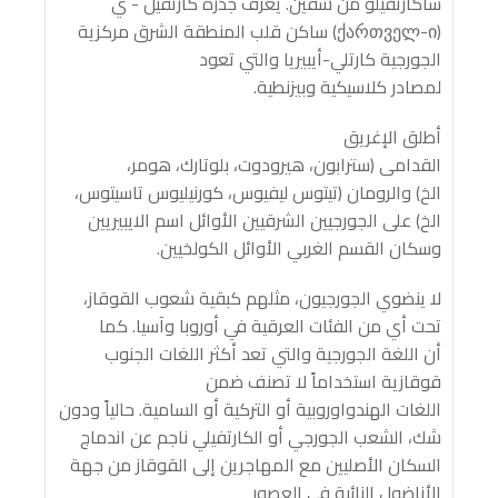
ساكارتفيلو من شقين. يعرف جذره كارتفيل - ي
(ქართველ-ი) ساكن قلب المنطقة الشرق مركزية
الجورجية كارتلي-أيبيريا والتي تعود
لمصادر كلاسيكية وبيزنطية.
أطلق الإغريق
القدامى (سترابون، هيرودوت، بلوتارك، هومر،
الخ) والرومان (تيتوس ليفيوس، كورنيليوس تاسيتوس،
الخ) على الجورجيين الشرقيين الأوائل اسم الايبيريين
وسكان القسم الغربي الأوائل الكولخيين.
لا ينضوي الجورجيون، مثلهم كبقية شعوب القوقاز،
تحت أي من الفئات العرقية في أوروبا وآسيا. كما
أن اللغة الجورجية والتي تعد أكثر اللغات الجنوب
قوقازية استخداماً لا تصنف ضمن
اللغات الهندواوروبية أو التركية أو السامية. حالياً ودون
شك، الشعب الجورجي أو الكارتفيلي ناجم عن اندماج
السكان الأصليين مع المهاجرين إلى القوقاز من جهة
الأناضول النائية في العصور