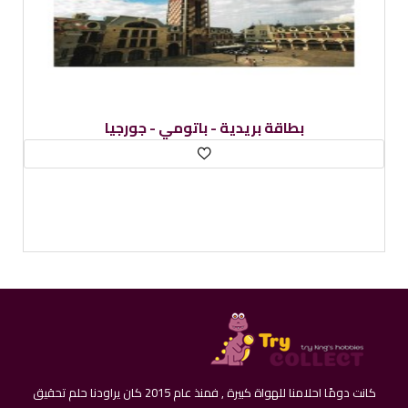
بطاقة بريدية - باتومي - دولفين - جورجيا
كانت دومًا احلامنا للهواة كبيرة , فمنذ عام 2015 كان يراودنا حلم تحقيق