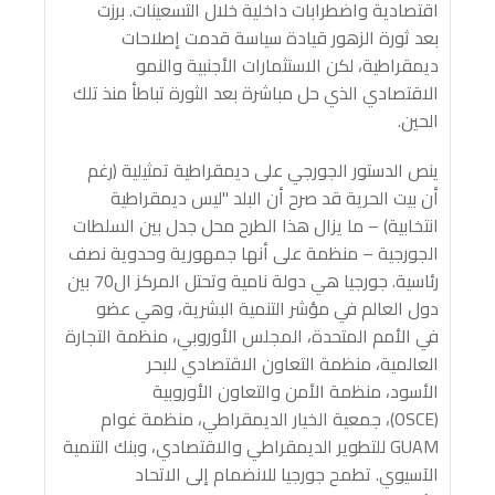
اقتصادية واضطرابات داخلية خلال التسعينات. برزت
بعد ثورة الزهور قيادة سياسة قدمت إصلاحات
ديمقراطية، لكن الاستثمارات الأجنبية والنمو
الاقتصادي الذي حل مباشرة بعد الثورة تباطأ منذ تلك
الحين.
ينص الدستور الجورجي على ديمقراطية تمثيلية (رغم
أن بيت الحرية قد صرح أن البلد "ليس ديمقراطية
انتخابية) – ما يزال هذا الطرح محل جدل بين السلطات
الجورجية – منظمة على أنها جمهورية وحدوية نصف
رئاسية. جورجيا هي دولة نامية وتحتل المركز ال70 بين
دول العالم في مؤشر التنمية البشرية، وهي عضو
في الأمم المتحدة، المجلس الأوروبي، منظمة التجارة
العالمية، منظمة التعاون الاقتصادي للبحر
الأسود، منظمة الأمن والتعاون الأوروبية
(OSCE)، جمعية الخيار الديمقراطي، منظمة غوام
GUAM للتطوير الديمقراطي والاقتصادي، وبنك التنمية
الآسيوي. تطمح جورجيا للانضمام إلى الاتحاد