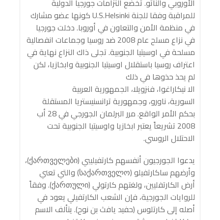
الأوروبي والناتو. تخضع التزامات جورجيا الدولية
للمراقبة وفقا للجنة U.S.Helsinki كونها عضو مشارك
في منظمة الأمن والتعاون في أوروبا. دخلت جورجيا
في نزاع مسلح عام 2008 ضد روسيا وجماعات انفصالية
مسلحة في اوسيتيا الجنوبية. تجلى ذاك النزاع نهاية في
اعتراف روسيا باستقلال اوسيتيا الجنوبية وابخازيا، لكن
لم يحذ حذوها في ذلك
الا نيكاراغوا، فنزويلا، الجمهورية العربية
السورية، ناورو، وجمهورية ترانسنيستريا المستقلة
بحكم الأمر الواقع. مرر البرلمان الجورجي في 28 أب
2008 تشريعاً يعتبر ابخازيا واوسيتيا الجنوبية تحت
الاحتلال الروسي.
يدعوا الجورجيون أنفسهم كارتفيليبي (ქართველები)،
وأرضهم ساكارتفيلو (საქართველო) والتي تعني
أرض الكارتفليين، ولغتهم كارتولي (ქართული). وفقاً
للروايات الجورجية، فإن الشعب الكارتفيلي يعود في
أصله إلى كارتلوس (حفيد يافث بن نوح). يتألف الاسم