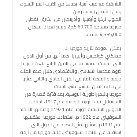
الشرقية مع غرب آسيا، يحدها من الغرب البحر الأسود،
ومن الشمال روسيا، ومن
الجنوب تركيا وأرمينيا، وأذربيجان من الشرق. تغطي
جورجيا مساحة 69.700 كم2 ويبلغ تعداد السكان
4,385,000 نسمة.
يمكن العودة بتاريخ جورجيا إلى
مملكتي كولخيس وأيبيريا، كما أنها من أول الدول
التي اعتنقت المسيحية، في القرن الرابع. بلغت جورجيا
ذروة مجدها السياسي والاقتصادي خلال حكم الملك
ديفيد والملكة تامار في القرن الحادي والثاني عشر.
في بداية القرن التاسع عشر، الحقت
جورجيا بالإمبراطورية الروسية. بعد فترة قصيرة من
الاستقلال تلت الثورة الروسية عام 1917، اجتاحت
الجيوش البلشفية جورجيا عام 1921م وضمتها للاتحاد
السوفييتي عام 1922 م. استعادت جورجيا استقلالها
عام 1991م. ومثلها مثل العديد من الدول التي
استقلت عن الاتحاد السوفييتي، عانت جورجيا من أزمة