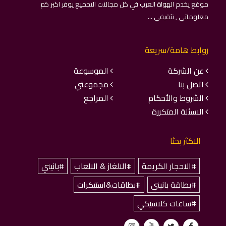
موقع يخدم الهواة العرب في كل مجالات التجميع يوفر اكبر كم
معلوماتي , تثقيفي ...
روابط هامة/سريعة
عن الشركة
الموسوعة
اتصل بنا
مجموعتي
الشروط والأحكام
المراجع
الاسئلة المتكررة
الاكثر بحثا
#الاحجار الكريمة
#الالغاز & الالعاب
#بانيني
#بطاقة بانيني
#بطاقات&استيكرات
#ساعات كلاسيكي