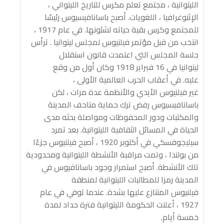
الليتوانية ، مجتمع تعلم مكرس للتاريخ الليتواني ،
الإثنوغرافيا ، اللغويات. أصبح باسانافيسيوس رئيسًا
للمجتمع وكرس بقية حياته لشئونها. في عام 1917 ،
انتخب من قبل مؤتمر فيلنيوس لمجلس ليتوانيا . ترأس
جلسة المجلس التي اعتمدت قانون استقلال
ليتوانيا في 16 فبراير 1918 وكان أول من وقع
عليه. في أعقاب الحرب العالمية الأولى ،
غير فيلنيوس الأيدي والأنظمة عدة مرات ، لكن
باسانافيسيوس رفض ترك حماية متاحف المدينة
والمكتبات ودور المحفوظات ومواصلة بحثه مدى
الحياة في المسائل الثقافية الليتوانية. بعد تمرد
سيليجوفسكي في أكتوبر 1920 ، أصبح فيلنيوس جزءًا
من بولندا ، وتمت مراقبة الأنشطة الليتوانية ومحدودية
تلك الأنشطة. أصبح استمرار وجود باسانافيوس في
المدينة رمزا للمطالبات الليتوانية لمنطقة
فيلنيوس المتنازع عليها بشدة. عندما توفي في عام
1927 ، أعلنت الحكومة الليتوانية فترة حداد لمدة
خمسة أيام.