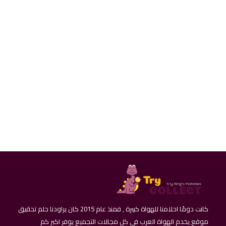
5 ليتاس - جوناس باسانافيسيوس - ليتوانيا
كانت دومًا احلامنا للهواة كبيرة , فمنذ عام 2015 كان يراودنا حلم تحقيق
موقع يخدم الهواة العرب في كل مجالات التجميع يوفر اكبر كم