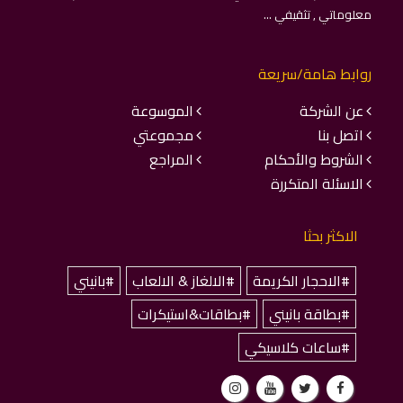
معلوماتي , تثقيفي ...
روابط هامة/سريعة
عن الشركة
الموسوعة
اتصل بنا
مجموعتي
الشروط والأحكام
المراجع
الاسئلة المتكررة
الاكثر بحثا
#الاحجار الكريمة
#الالغاز & الالعاب
#بانيني
#بطاقة بانيني
#بطاقات&استيكرات
#ساعات كلاسيكي