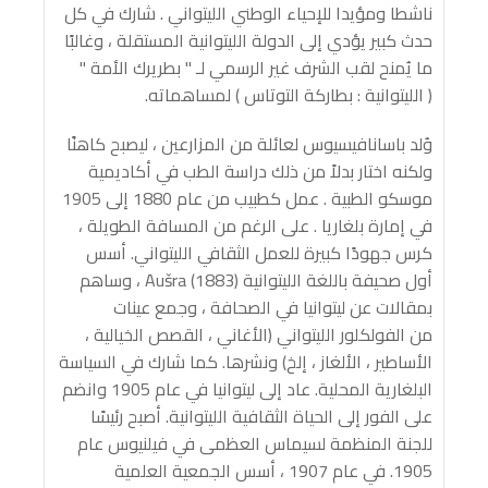
ناشطا ومؤيدا للإحياء الوطني الليتواني . شارك في كل
حدث كبير يؤدي إلى الدولة الليتوانية المستقلة ، وغالبًا
ما يُمنح لقب الشرف غير الرسمي لـ " بطريرك الأمة "
( الليتوانية : بطاركة التوتاس ) لمساهماته.
وُلد باسانافيسيوس لعائلة من المزارعين ، ليصبح كاهنًا
ولكنه اختار بدلاً من ذلك دراسة الطب في أكاديمية
موسكو الطبية . عمل كطبيب من عام 1880 إلى 1905
في إمارة بلغاريا . على الرغم من المسافة الطويلة ،
كرس جهودًا كبيرة للعمل الثقافي الليتواني. أسس
أول صحيفة باللغة الليتوانية Aušra (1883) ، وساهم
بمقالات عن ليتوانيا في الصحافة ، وجمع عينات
من الفولكلور الليتواني (الأغاني ، القصص الخيالية ،
الأساطير ، الألغاز ، إلخ) ونشرها. كما شارك في السياسة
البلغارية المحلية. عاد إلى ليتوانيا في عام 1905 وانضم
على الفور إلى الحياة الثقافية الليتوانية. أصبح رئيسًا
للجنة المنظمة لسيماس العظمى في فيلنيوس عام
1905. في عام 1907 ، أسس الجمعية العلمية