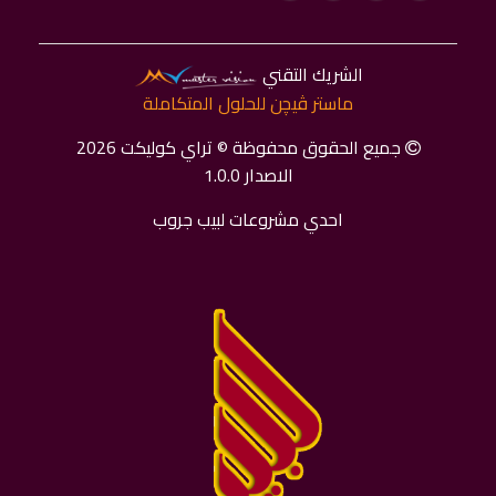
الشريك التقني
ماستر ﭬﻴﭽﻦ للحلول المتكاملة
جميع الحقوق محفوظة © تراي كوليكت 2026
الاصدار 1.0.0
احدي مشروعات لبيب جروب