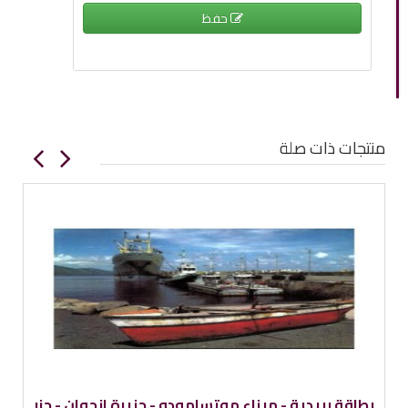
حفظ
منتجات ذات صلة
طاقة بريدية - يمور النمس - جزر القمر
بطاقة بريدية -