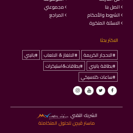
اتصل بنا
مجموعتي
الشروط والأحكام
المراجع
الاسئلة المتكررة
الاكثر بحثا
#الاحجار الكريمة
#الالغاز & الالعاب
#بانيني
#بطاقة بانيني
#بطاقات&استيكرات
#ساعات كلاسيكي
الشريك التقني
ماستر ﭬﻴﭽﻦ للحلول المتكاملة