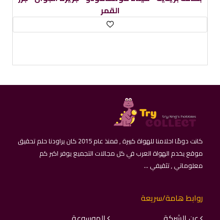
كانت دومًا احلامنا للهواة كبيرة , فمنذ عام 2015 كان يراودنا حلم تحقيق
موقع يخدم الهواة العرب في كل مجالات التجميع يوفر اكبر كم
معلوماتي , تثقيفي ...
روابط هامة/سريعة
عن الشركة
الموسوعة