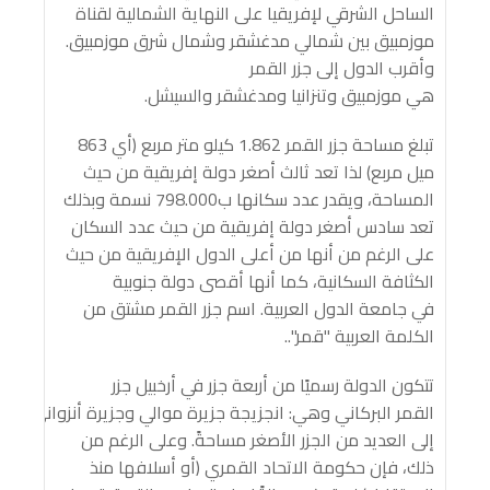
الساحل الشرقي لإفريقيا على النهاية الشمالية لقناة
موزمبيق بين شمالي مدغشقر وشمال شرق موزمبيق.
وأقرب الدول إلى جزر القمر
هي موزمبيق وتنزانيا ومدغشقر والسيشل.
تبلغ مساحة جزر القمر 1.862 كيلو متر مربع (أي 863
ميل مربع) لذا تعد ثالث أصغر دولة إفريقية من حيث
المساحة، ويقدر عدد سكانها ب798.000 نسمة وبذلك
تعد سادس أصغر دولة إفريقية من حيث عدد السكان
على الرغم من أنها من أعلى الدول الإفريقية من حيث
الكثافة السكانية، كما أنها أقصى دولة جنوبية
في جامعة الدول العربية. اسم جزر القمر مشتق من
الكلمة العربية "قمر"..
تتكون الدولة رسميًا من أربعة جزر في أرخبيل جزر
القمر البركاني وهي: انجزيجة جزيرة موالي وجزيرة أنزواني وجز
إلى العديد من الجزر الأصغر مساحةً. وعلى الرغم من
ذلك، فإن حكومة الاتحاد القمري (أو أسلافها منذ