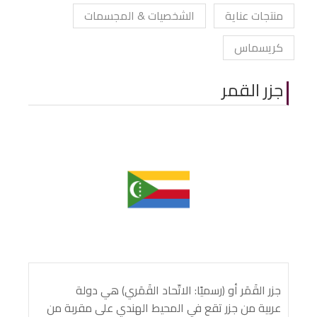
منتجات عناية
الشخصيات & المجسمات
كريسماس
جزر القمر
جزر القَمَر أو (رسميًا: الاتّحاد القَمَري) هي دولة
عربية من جزر تقع في المحيط الهندي على مقربة من