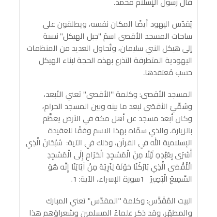
قال رسول الإسلام محمد.
يُقدّس اليهود أيضًا المكان نفسه، ويطلقون على
ساحات المسجد الأقصى اسمَ "جبل الهيكل" نسبة
إلى هيكل النبي سليمان، وتُحاول العديد من المنظمات
اليهودية المتطرفة التذرع بهذه الحجة لبناء الهيكل
حسب مُعتقدها.
المسجد الأقصى: وكلمة "الأقصى" تعني الأبعد،
وسُمِّيَ الأقصَى لبعد ما بينه وبين المسجد الحرام،
وكان أبعد مسجد عن أهل مكة في الأرض يعظَّم
بالزيارة. والذي سمّاه بهذا الاسم وفقًا للعقيدة
الإسلامية الله في القرآن، وذلك في الآية: سُبْحَانَ الَّذِي
أَسْرَى بِعَبْدِهِ لَيْلًا مِنَ الْمَسْجِدِ الْحَرَامِ إِلَى الْمَسْجِدِ
الْأَقْصَى الَّذِي بَارَكْنَا حَوْلَهُ لِنُرِيَهُ مِنْ آَيَاتِنَا إِنَّه هُوَ
السَّمِيعُ الْبَصِيرُ 1سورة الإسراء، الآية: 1.
البيت المُقَدَّس: وكلمة "المقدّس" تعني المبارك
والمطهّر، وقد ذكر علماءُ المسلمين وشعراؤهم هذا