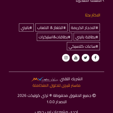
الاسئلة المتكررة
الاكثر بحثا
#الاحجار الكريمة
#الالغاز & الالعاب
#بانيني
#بطاقة بانيني
#بطاقات&استيكرات
#ساعات كلاسيكي
الشريك التقني
ماستر ﭬﻴﭽﻦ للحلول المتكاملة
جميع الحقوق محفوظة © تراي كوليكت 2026
الاصدار 1.0.0
احدي مشروعات لبيب جروب