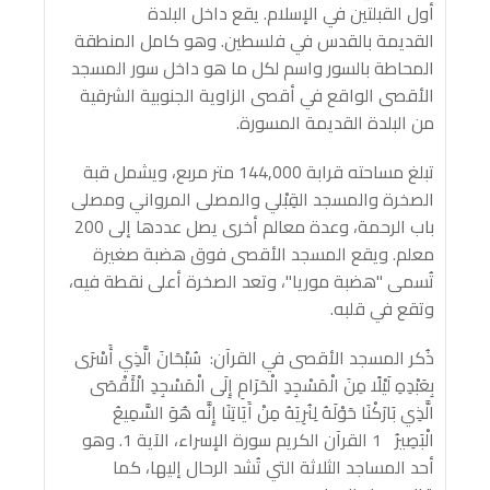
أول القبلتين في الإسلام. يقع داخل البلدة
القديمة بالقدس في فلسطين. وهو كامل المنطقة
المحاطة بالسور واسم لكل ما هو داخل سور المسجد
الأقصى الواقع في أقصى الزاوية الجنوبية الشرقية
من البلدة القديمة المسورة.
تبلغ مساحته قرابة 144,000 متر مربع، ويشمل قبة
الصخرة والمسجد القِبْلي والمصلى المرواني ومصلى
باب الرحمة، وعدة معالم أخرى يصل عددها إلى 200
معلم. ويقع المسجد الأقصى فوق هضبة صغيرة
تُسمى "هضبة موريا"، وتعد الصخرة أعلى نقطة فيه،
وتقع في قلبه.
ذُكر المسجد الأقصى في القرآن: سُبْحَانَ الَّذِي أَسْرَى
بِعَبْدِهِ لَيْلًا مِنَ الْمَسْجِدِ الْحَرَامِ إِلَى الْمَسْجِدِ الْأَقْصَى
الَّذِي بَارَكْنَا حَوْلَهُ لِنُرِيَهُ مِنْ آَيَاتِنَا إِنَّه هُوَ السَّمِيعُ
الْبَصِيرُ 1 القرآن الكريم سورة الإسراء، الآية 1. وهو
أحد المساجد الثلاثة التي تُشد الرحال إليها، كما