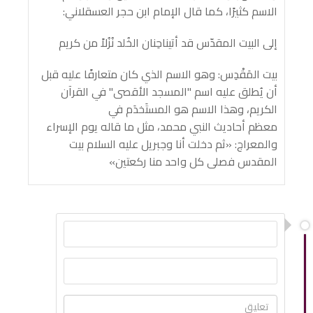
الاسم كثيرًا، كما قال الإمام ابن حجر العسقلاني:
إلى البيت المقدّس قد أتيناحِنان الخُلد نُزُلاً من كريم
بيت المَقْدِس: وهو الاسم الذي كان متعارفًا عليه قبل
أن يُطلق عليه اسم "المسجد الأقصى" في القرآن
الكريم، وهذا الاسم هو المستَخدَم في
معظم أحاديث النبي محمد، مثل ما قاله يوم الإسراء
والمعراج: «ثم دخلت أنا وجبريل عليه السلام بيت
المقدس فصلى كل واحد منا ركعتين»