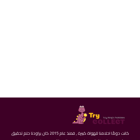
طابع بريدي - السهوب الماموث - ارمينيا
كانت دومًا احلامنا للهواة كبيرة , فمنذ عام 2015 كان يراودنا حلم تحقيق