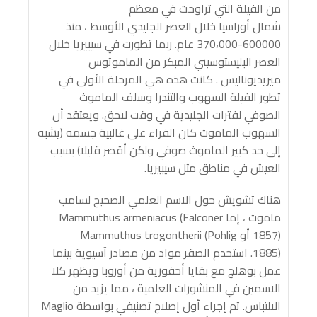
من الفيلة التي تراوحت في معظم
شمال أوراسيا خلال العصر الجليدي الأوسط ، منذ
600000-370،000 عام. ربما تطورت في سيبيريا خلال
العصر البليستوسيني المبكر من الماموثوس
ميريديوناليس . كانت هذه هي المرحلة الأولى في
تطور الفيلة السهوب والتندرا وسلف الماموث
الصوفي لفترات الجليدية في وقت لاحق. ويعتقد أن
السهوب الماموث كان الفراء على غالبية جسمه (يشبه
إلى حد كبير الماموث صوفي ولكن أقصر قليلا) بسبب
العيش في مناطق مثل سيبيريا.
هناك تشويش حول الاسم العلمي الصحيح لسامب
ماموث ، إما Mammuthus armeniacus (Falconer
1857) أو Mammuthus trogontherii (Pohlig
1885). استخدم الصقر مواد من مصادر آسيوية بينما
عمل بوهلج مع بقايا أحفورية من أوروبا ويظهر كلا
الاسمين في المنشورات العلمية ، مما يزيد من
الالتباس. تم إجراء أول إصلاح تصنيفي بواسطة Maglio