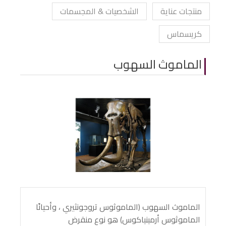
منتجات عناية
الشخصيات & المجسمات
كريسماس
الماموث السهوب
الماموث السهوب (الماموثوس تروجونثيري ، وأحيانًا
الماموثوس أرمينياكوس) هو نوع منقرض