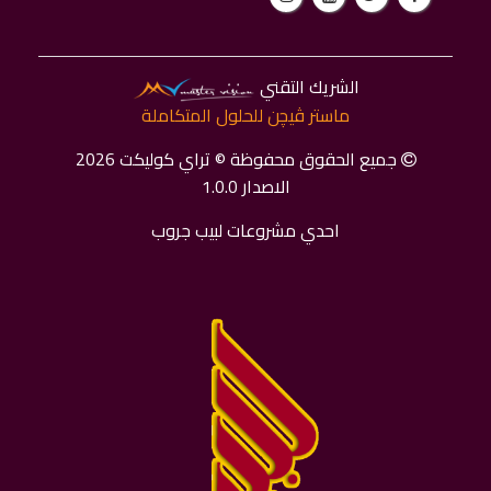
الشريك التقني
ماستر ﭬﻴﭽﻦ للحلول المتكاملة
جميع الحقوق محفوظة © تراي كوليكت 2026
الاصدار 1.0.0
احدي مشروعات لبيب جروب