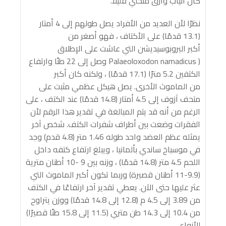
كان أنياب وأرق منحني قليلا.
نظرًا لأن العديد من الأفراد يصل طولهم إلى 4 أمتار
(13.1 قدمًا) على الأكتاف ، فهو أصغر من
أكبر البروبوسيديشن التي عاشت على الإطلاق
( Palaeoloxodon namadicus وصل إلى 22 طنًا وارتفاع
الكتفين 5.2 مترًا (17.1 قدمًا) ، ولكنه كان أكبر
من الماموث الأخرى. يصل هيكل عظمي مثبت على
متحف آزوف إلى 4.5 أمتار (14.8 قدمًا) عند الكتف ، على
الرغم من أنه قد يتم المبالغة في تقدير هذا الرقم لأن
الفقرات وضعت بين أطراف شفرات الكتف. شخص آخر
يمثله عظم العضد واحد طوله 1.46 متر (4.8 قدم) وجد
في موسباخ ساندي بألمانيا ، ويبلغ ارتفاع كتفه داخل
اللحم 4.5 متر (14.8 قدمًا) ، وزنه بين 9 -10 أطنان مترية
(9.9-11 أطنان قصيرة) وربما تكون أكبر الماموث التي
عثر عليها حتى الآن. يعطي تقدير آخر ارتفاعًا في الكتف
من 3.89 إلى 4.5 م (12.8 إلى 14.8 قدمًا) ووزن يتراوح
من 10.4 إلى 14.3 طن متري (11.5 إلى 15.8 طنًا قصيرًا)
للأنواع.