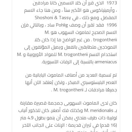
1973 الذي قرر أن كلا الاسمين كانا مرادفين
، وأرمينياكوس هو الأكبر سناً ، ومن هنا جاء الاسم
المفضل. ومع ذلك ، في Shoshoni & Tassy
1996 فقد تقرر أن وصف Pohlig ساد ، وبالتالي فإن
الاسم الصحيح لماموث السهوب هو M.
trogontherii . من غير الواضح ما إذا كان كلا
النموذجين متطابقين بالفعل ويميل المؤلفون إلى
استخدام الاسم M. trogontherii للمواد الأوروبية و M.
armeniacus بالنسبة إلى الرفات الآسيوية.
تم تسمية العديد من أصناف الماموث اليابانية من
العصر البليستوسيني المبكر ، ولكن يُعتقد الآن أنها
جميعًا مرادفات لـ M. trogontherii .
كان لدى الماموث السهوبى جمجمة قصيرة مقارنة
بـ M. meridionalis وكذلك فك أصغر. كان للذكور أنياب
لولبية ذات طرف منحني يمكن أن ينمو بطول 4.9 متر
(16 قدم) في ثيران قديمة ؛ الإناث على الجانب الآخر