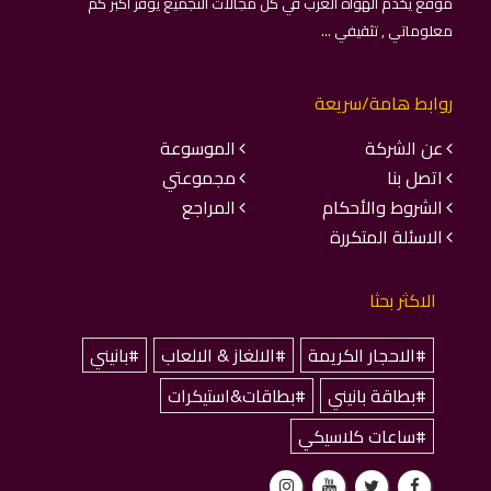
موقع يخدم الهواة العرب في كل مجالات التجميع يوفر اكبر كم
معلوماتي , تثقيفي ...
روابط هامة/سريعة
عن الشركة
الموسوعة
اتصل بنا
مجموعتي
الشروط والأحكام
المراجع
الاسئلة المتكررة
الاكثر بحثا
#الاحجار الكريمة
#الالغاز & الالعاب
#بانيني
#بطاقة بانيني
#بطاقات&استيكرات
#ساعات كلاسيكي