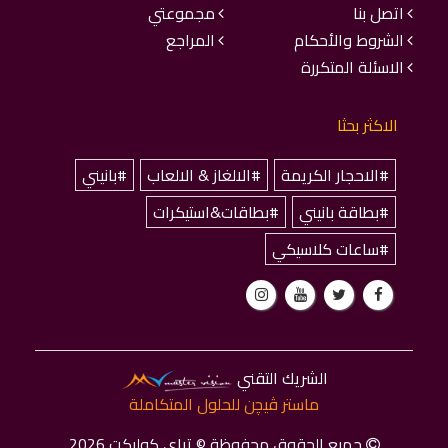
اتصل بنا
مجموعتي
الشروط والأحكام
المراجع
الاسئلة المتكررة
الاكثر بحثا
#الاحجار الكريمة
#الالغاز & الالعاب
#بانيني
#بطاقة بانيني
#بطاقات&استيكرات
#ساعات كلاسيكي
الشريك التقني
ماستر ﭬﻴﭽﻦ للحلول المتكاملة
جميع الحقوق محفوظة © تراي كوليكت 2026