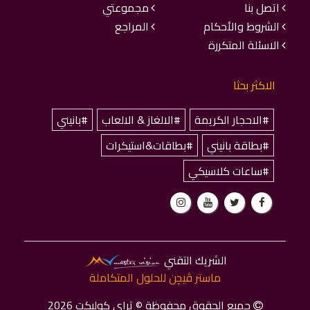
اتصل بنا
مجموعتي
الشروط والأحكام
المراجع
الاسئلة المتكررة
الاكثر بحثا
#الاحجار الكريمة
#الالغاز & الالعاب
#بانيني
#بطاقة بانيني
#بطاقات&استيكرات
#ساعات كلاسيكي
الشريك التقني
ماستر ﭬﻴﭽﻦ للحلول المتكاملة
جميع الحقوق محفوظة © تراي كوليكت 2026