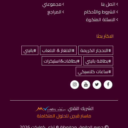
اتصل بنا
مجموعتي
الشروط والأحكام
المراجع
الاسئلة المتكررة
الاكثر بحثا
#الاحجار الكريمة
#الالغاز & الالعاب
#بانيني
#بطاقة بانيني
#بطاقات&استيكرات
#ساعات كلاسيكي
الشريك التقني
ماستر ﭬﻴﭽﻦ للحلول المتكاملة
جميع الحقوق محفوظة © تراي كوليكت 2026