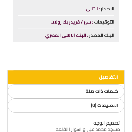
الاصدار
الثانى
التوقيعات
سير / فريدريك رولات
البنك المصدر
البنك الاهلى المصري
التفاصيل
كلمات ذات صلة
التعليقات (0)
تصميم الوجه
مسجد محمد على و اسوار االقلعه