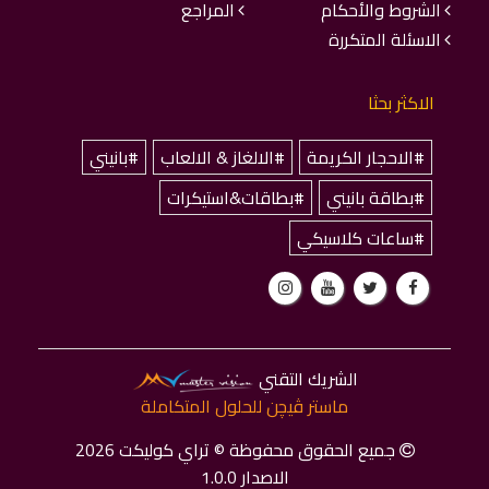
الشروط والأحكام
المراجع
الاسئلة المتكررة
الاكثر بحثا
#الاحجار الكريمة
#الالغاز & الالعاب
#بانيني
#بطاقة بانيني
#بطاقات&استيكرات
#ساعات كلاسيكي
الشريك التقني
ماستر ﭬﻴﭽﻦ للحلول المتكاملة
جميع الحقوق محفوظة © تراي كوليكت 2026
الاصدار 1.0.0