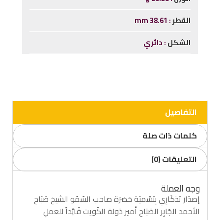
القطر
38.61 mm
الشكل
دائري
التفاصيل
كلمات ذات صلة
التعليقات (0)
وجه العملة
إصدَار تذكَارِي بِتسْميَة حَضرَة صاحب السُمُو الشيخ صَبَاح
الأَحمد الجَابِر الصَبَاح أمير دَولة الكُويت قَائِداً للعملِ