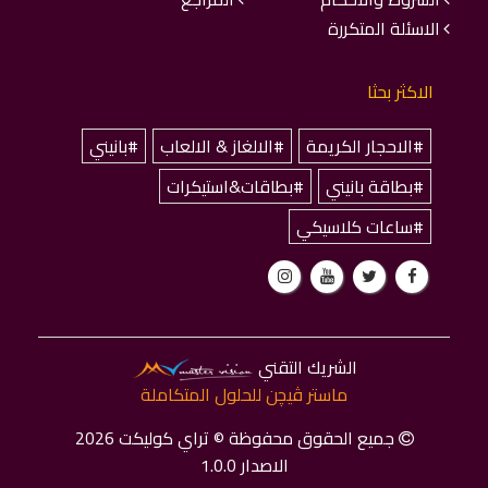
الاسئلة المتكررة
الاكثر بحثا
#الاحجار الكريمة
#الالغاز & الالعاب
#بانيني
#بطاقة بانيني
#بطاقات&استيكرات
#ساعات كلاسيكي
الشريك التقني
ماستر ﭬﻴﭽﻦ للحلول المتكاملة
جميع الحقوق محفوظة © تراي كوليكت 2026
الاصدار 1.0.0