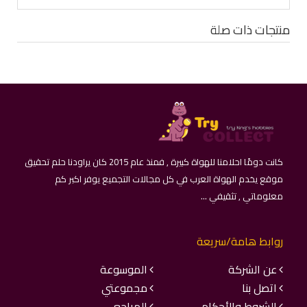
منتجات ذات صلة
كانت دومًا احلامنا للهواة كبيرة , فمنذ عام 2015 كان يراودنا حلم تحقيق
موقع يخدم الهواة العرب في كل مجالات التجميع يوفر اكبر كم
معلوماتي , تثقيفي ...
روابط هامة/سريعة
عن الشركة
الموسوعة
اتصل بنا
مجموعتي
الشروط والأحكام
المراجع